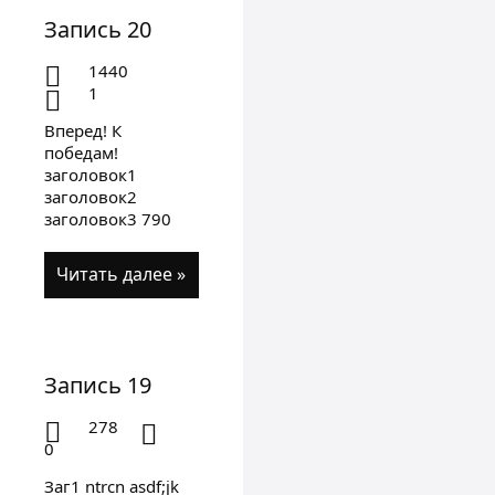
Запись 20
1440
1
Вперед! К
победам!
заголовок1
заголовок2
заголовок3 790
Читать далее »
Запись 19
278
0
Заг1 ntrcn asdf;jk