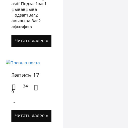
asdf Подзаг1заг1
фывавфыва
Подзаг1Заг2
авыаыва Заг2
афывфыв
Читать далее »
Запись 17
34
0
...
Читать далее »